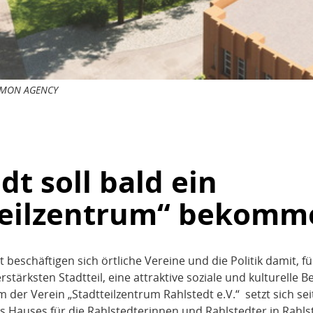
COMMON AGENCY
dt soll bald ein
teilzentrum“ bekomm
t beschäftigen sich örtliche Vereine und die Politik damit, fü
ärksten Stadtteil, eine attraktive soziale und kulturelle 
m der Verein „Stadtteilzentrum Rahlstedt e.V.“ setzt sich sei
es Hauses für die Rahlstedterinnen und Rahlstedter in Rahls