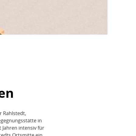
en
r Rahlstedt,
Begegnungsstätte in
t Jahren intensiv für
tedts Ortsmitte ein.