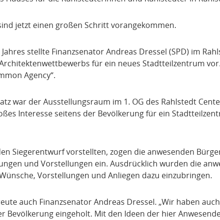
nd jetzt einen großen Schritt vorangekommen.
Jahres stellte Finanzsenator Andreas Dressel (SPD) im Rah
 Architektenwettbewerbs für ein neues Stadtteilzentrum vo
ommon Agency“.
Platz war der Ausstellungsraum im 1. OG des Rahlstedt Center
roßes Interesse seitens der Bevölkerung für ein Stadtteilzen
 den Siegerentwurf vorstellten, zogen die anwesenden Bürg
egungen und Vorstellungen ein. Ausdrücklich wurden die an
, Wünsche, Vorstellungen und Anliegen dazu einzubringen.
freute auch Finanzsenator Andreas Dressel. „Wir haben auch
er Bevölkerung eingeholt. Mit den Ideen der hier Anwesend