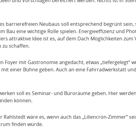
 Ideen und Vorschlägen bereichert werden. Nichts ist in Stei
s barrierefreien Neubaus soll entsprechend begrünt sein, s
m Bau eine wichtige Rolle spielen. Energieeffizienz und Phot
ers attraktive Idee ist es, auf dem Dach Möglichkeiten zum 
n zu schaffen.
in Foyer mit Gastronomie angedacht, etwas „tiefergelegt“ w
mit einer Bühne geben. Auch an eine Fahrradwerkstatt un
werken soll es Seminar- und Büroräume geben. Hier werden
finden können.
r Rahlstedt wäre es, wenn auch das „Liliencron-Zimmer“ se
ntrum finden würde.